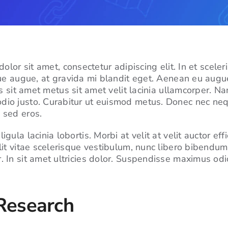
olor sit amet, consectetur adipiscing elit. In et scele
e augue, at gravida mi blandit eget. Aenean eu augue
 sit amet metus sit amet velit lacinia ullamcorper. Nam 
dio justo. Curabitur ut euismod metus. Donec nec neq
 sed eros.
gula lacinia lobortis. Morbi at velit at velit auctor effic
elit vitae scelerisque vestibulum, nunc libero bibendum
. In sit amet ultricies dolor. Suspendisse maximus od
Research