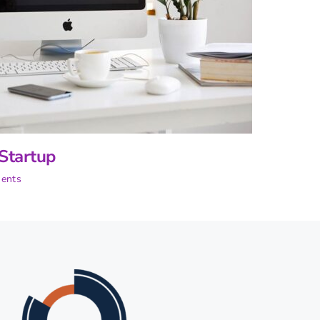
 Startup
ents