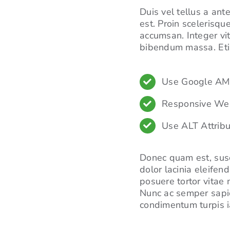
Duis vel tellus a ant
est. Proin scelerisq
accumsan. Integer vit
bibendum massa. Etia
Use Google A
Responsive We
Use ALT Attrib
Donec quam est, susci
dolor lacinia eleifen
posuere tortor vitae 
Nunc ac semper sapie
condimentum turpis ia