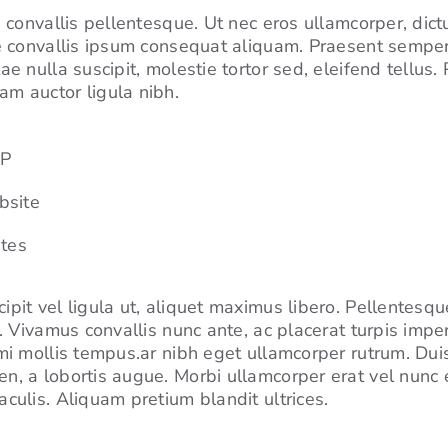
e convallis pellentesque. Ut nec eros ullamcorper, dic
ue convallis ipsum consequat aliquam. Praesent sempe
ae nulla suscipit, molestie tortor sed, eleifend tellus.
m auctor ligula nibh.
MP
bsite
utes
pit vel ligula ut, aliquet maximus libero. Pellentesque
d. Vivamus convallis nunc ante, ac placerat turpis impe
mi mollis tempus.ar nibh eget ullamcorper rutrum. Duis
n, a lobortis augue. Morbi ullamcorper erat vel nunc 
culis. Aliquam pretium blandit ultrices.