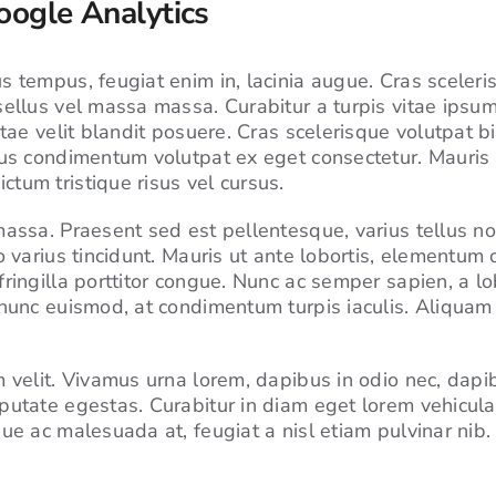
ogle Analytics
 tempus, feugiat enim in, lacinia augue. Cras sceleris
sellus vel massa massa. Curabitur a turpis vitae ipsum
itae velit blandit posuere. Cras scelerisque volutpat
lus condimentum volutpat ex eget consectetur. Mauris 
tum tristique risus vel cursus.
assa. Praesent sed est pellentesque, varius tellus non,
 varius tincidunt. Mauris ut ante lobortis, elementum or
ringilla porttitor congue. Nunc ac semper sapien, a l
 nunc euismod, at condimentum turpis iaculis. Aliquam
m velit. Vivamus urna lorem, dapibus in odio nec, dap
putate egestas. Curabitur in diam eget lorem vehicula
ue ac malesuada at, feugiat a nisl etiam pulvinar nib.