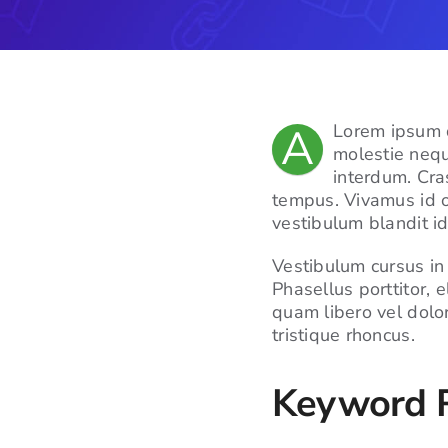
A
Lorem ipsum d
molestie nequ
interdum. Cras
tempus. Vivamus id o
vestibulum blandit id
Vestibulum cursus in li
Phasellus porttitor, 
quam libero vel dolor
tristique rhoncus.
Keyword 