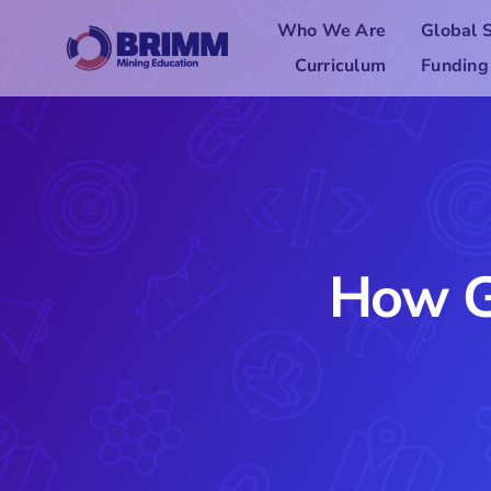
Skip
Who We Are
Global 
to
content
Curriculum
Funding
How G