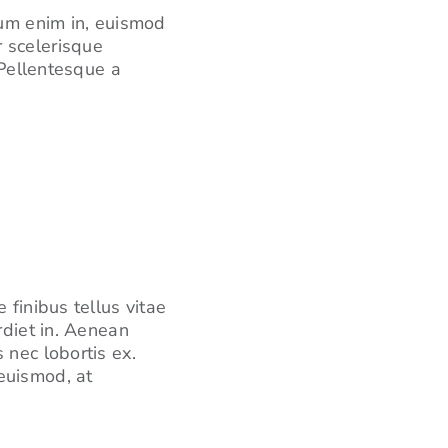
tum enim in, euismod
r scelerisque
 Pellentesque a
 finibus tellus vitae
rdiet in. Aenean
 nec lobortis ex.
euismod, at