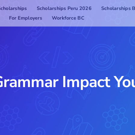
Scholarships
Scholarships Peru 2026
Scholarships B
For Employers
Workforce BC
rammar Impact Yo