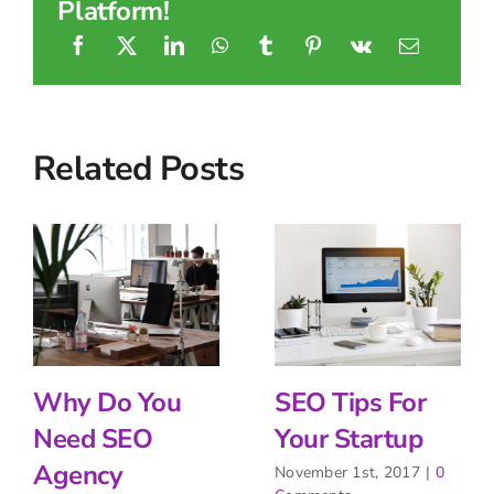
Platform!
Related Posts
Why Do You
SEO Tips For
Need SEO
Your Startup
Agency
November 1st, 2017
|
0